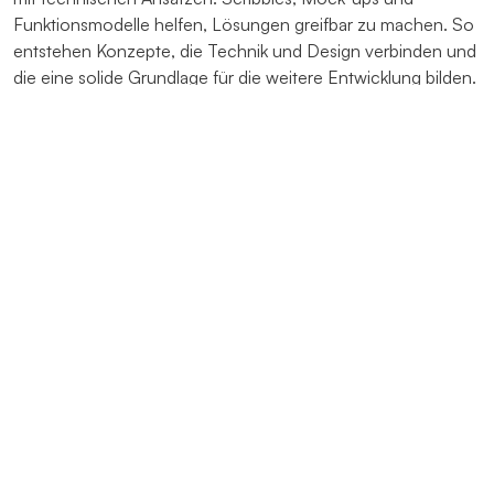
Funktionsmodelle helfen, Lösungen greifbar zu machen. So
entstehen Konzepte, die Technik und Design verbinden und
die eine solide Grundlage für die weitere Entwicklung bilden.
Angebot anfragen – Entwicklung von (Kunststoff) Gehäus
Design
Unsere Designer entwickeln Lösungen, die Aufmerksamkeit
erzeugen, technisch durchdacht sind und Ihre Kunden
begeistern. Mit einem sicheren Gespür für Ihre Branche und
Ihre Märkte gestalten wir Gehäuse, die zum Produkt und zu