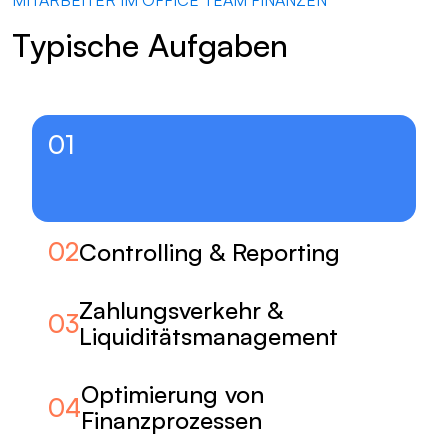
MITARBEITER IM OFFICE TEAM FINANZEN
Typische Aufgaben
01
02
Controlling & Reporting
Zahlungsverkehr &
03
Liquiditätsmanagement
Optimierung von
04
Finanzprozessen