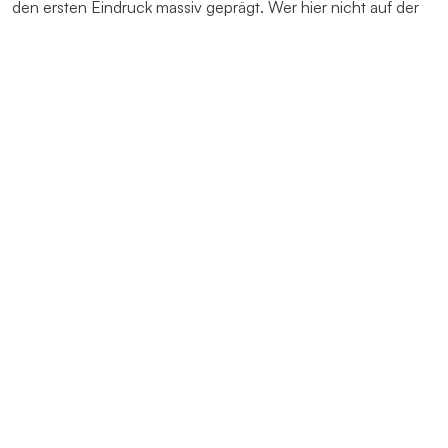
den ersten Eindruck massiv geprägt. Wer hier nicht auf der
Höhe der Zeit ist, verspielt wertvolle Aktien.
Eine professionell gestaltete Anlage sieht nicht nur gut aus,
sie schafft auch eine höhere Bedienerzufriedenheit durch
clevere Ergonomie, senkt damit Fehlbedienungen und
erhöht so die Produktivität.