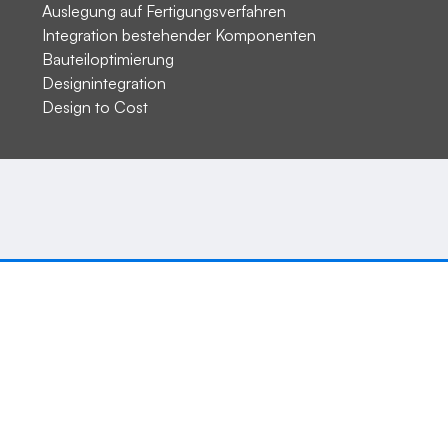
Auslegung auf Fertigungsverfahren
Integration bestehender Komponenten
Bauteiloptimierung
Designintegration
Design to Cost
Nehmen Sie gerne
Kontakt mit uns auf.
Beratung anfordern