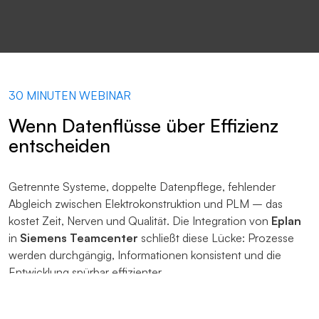
30 MINUTEN WEBINAR
Wenn Datenflüsse über Effizienz
entscheiden
Getrennte Systeme, doppelte Datenpflege, fehlender
Abgleich zwischen Elektrokonstruktion und PLM – das
kostet Zeit, Nerven und Qualität. Die Integration von
Eplan
in
Siemens Teamcenter
schließt diese Lücke: Prozesse
werden durchgängig, Informationen konsistent und die
Entwicklung spürbar effizienter.
Im Webinar zeigen Ihnen
Eplan
und die
d.u.h.Group
, wie
diese Integration in der Praxis funktioniert – nachvollziehbar