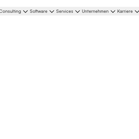
Consulting
Software
Services
Unternehmen
Karriere
ring
oup verbindest du
mpetenz. Du
nnung von Neukunden